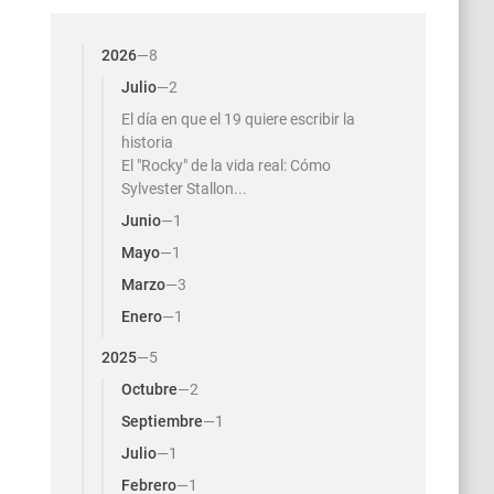
2026
—
8
Julio
—
2
El día en que el 19 quiere escribir la
historia
El "Rocky" de la vida real: Cómo
Sylvester Stallon...
Junio
—
1
Mayo
—
1
Marzo
—
3
Enero
—
1
2025
—
5
Octubre
—
2
Septiembre
—
1
Julio
—
1
Febrero
—
1