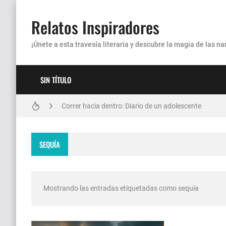
Relatos Inspiradores
¡Únete a esta travesía literaria y descubre la magia de las 
SIN TÍTULO
El Relojero de los Sueños
Correr hacia dentro: Diario de un adolescente
Las estrellas no solo salen por la noche
SEQUÍA
¿Cómo dejé de ser un esclavo de las pantallas?
Cadena de Sonrisas
Mostrando las entradas etiquetadas como
sequía
Estación Eón
Vínculos en la Ciudad Condal