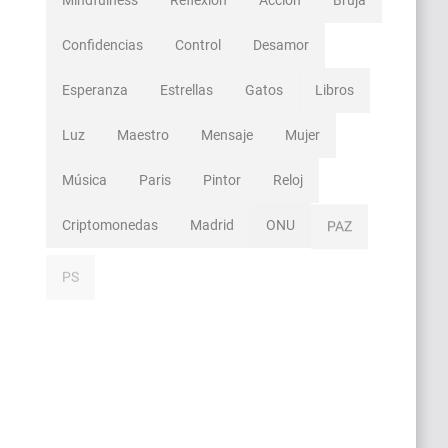
Mindfulness
Reflexión
Acción
Bruja
Confidencias
Control
Desamor
Esperanza
Estrellas
Gatos
Libros
Luz
Maestro
Mensaje
Mujer
Música
Paris
Pintor
Reloj
Criptomonedas
Madrid
ONU
PAZ
PS
Terapia
Acampada
Agua
Andorra
Avión
Badalona