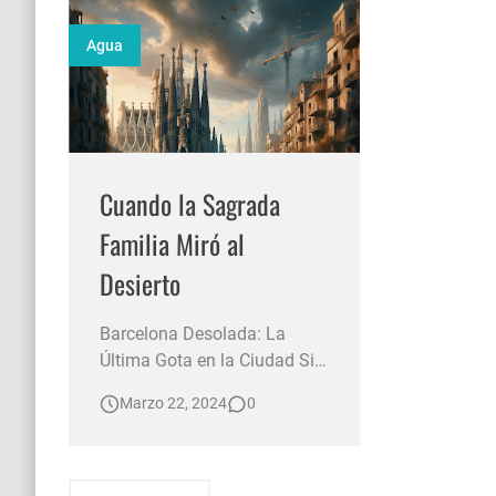
10 consejos para tu hijo/hija adolescentes de grand
Agua
Encontrando Propósito en la Acción
El "Club de la Noche" monólogo sobre nuestra voz int
Cuando la Sagrada
Familia Miró al
Desierto
Barcelona Desolada: La
Última Gota en la Ciudad Sin
Vida Barcelona se ha
Marzo 22, 2024
0
convertido en un eco de lo
que fue. Las calles que una
vez bullían con la vida, ahora
están silenciosas, y