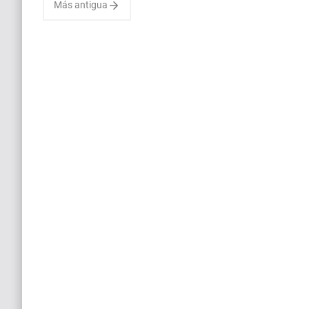
Más antigua
marcadas por el éxodo
provocado por la gran sequía
del 2024. En un futuro
marcado por la escasez y el
cambio, Marc, un…