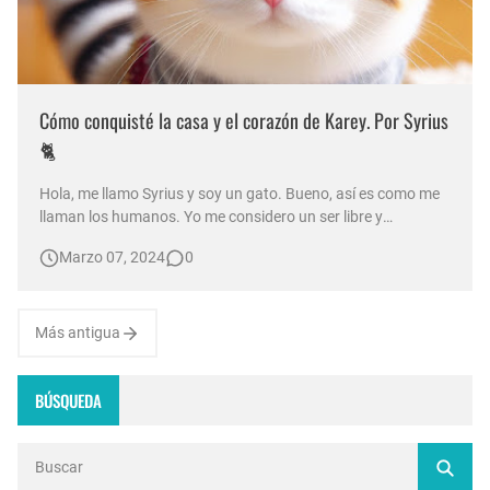
Cómo conquisté la casa y el corazón de Karey. Por Syrius
🐈
Hola, me llamo Syrius y soy un gato. Bueno, así es como me
llaman los humanos. Yo me considero un ser libre y
aventurero, que no se deja dominar por nadie. Bueno, casi
Marzo 07, 2024
0
nadie. Hay una gata que me tiene un poco loco, pero eso es
otra historia. Os voy a contar cómo llegué a esta casa, donde
vivo con u…
Más antigua
BÚSQUEDA