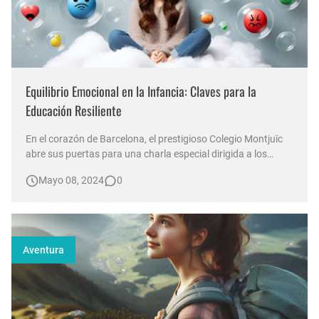
Equilibrio Emocional en la Infancia: Claves para la
Educación Resiliente
En el corazón de Barcelona, el prestigioso Colegio Montjuïc
abre sus puertas para una charla especial dirigida a los
padres de familia. La preocupación por el bienestar
Mayo 08, 2024
0
emocional de los estudiantes ha llevado a la dirección del
colegio a organizar este evento, enfocado en la importancia
del equilib…
Aventura