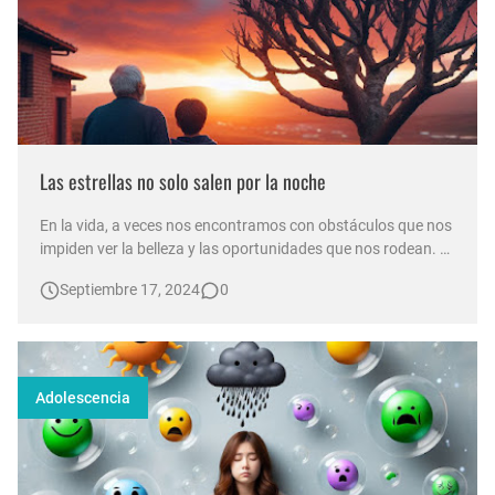
Las estrellas no solo salen por la noche
En la vida, a veces nos encontramos con obstáculos que nos
impiden ver la belleza y las oportunidades que nos rodean.
Este relato entre un abuelo y su nieto nos recuerda que,
Septiembre 17, 2024
0
aunque las estrellas no siempre sean visibles, siempre están
ahí, brillando en el cielo. Lucas estaba sentado en el porche …
Adolescencia