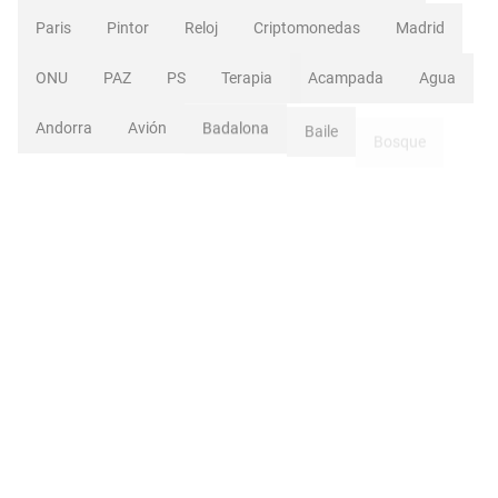
Paris
Pintor
Reloj
Criptomonedas
Madrid
ONU
PAZ
PS
Terapia
Acampada
Agua
Andorra
Avión
Badalona
Baile
Bosque
Cadena
Cafetería
Ciclista
Comedia
Cupido
Deporte