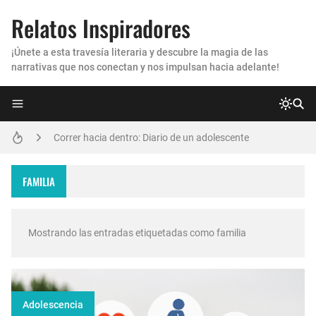
Relatos Inspiradores
¡Únete a esta travesía literaria y descubre la magia de las
narrativas que nos conectan y nos impulsan hacia adelante!
El Relojero de los Sueños
Correr hacia dentro: Diario de un adolescente
Las estrellas no solo salen por la noche
FAMILIA
¿Cómo dejé de ser un esclavo de las pantallas?
Mostrando las entradas etiquetadas como
familia
Cadena de Sonrisas
Estación Eón
Vínculos en la Ciudad Condal
Adolescencia